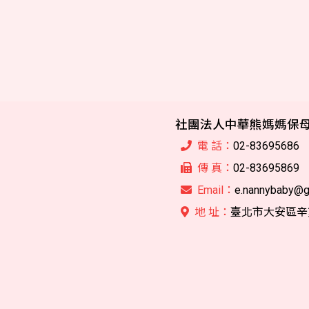
社團法人中華熊媽媽保
電 話：
02-83695686
傳 真：
02-83695869
Email：
e.nannybaby@g
地 址：
臺北市大安區辛