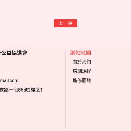
上一頁
母公益協進會
網站地圖
關於我們
培訓課程
mail.com
進修園地
亥路一段86號2樓之1