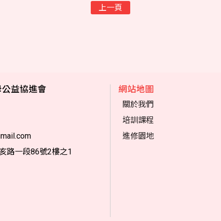
上一頁
母公益協進會
網站地圖
關於我們
培訓課程
mail.com
進修園地
亥路一段86號2樓之1