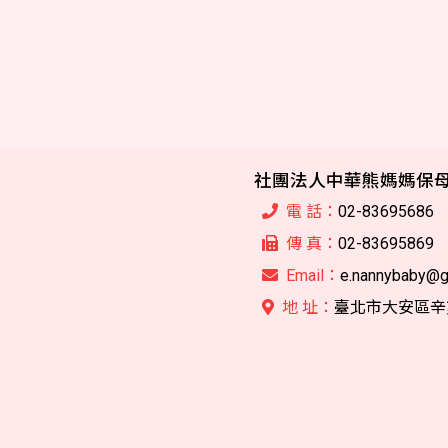
社團法人中華熊媽媽保
電 話：
02-83695686
傳 真：
02-83695869
Email：
e.nannybaby@g
地 址：
臺北市大安區辛